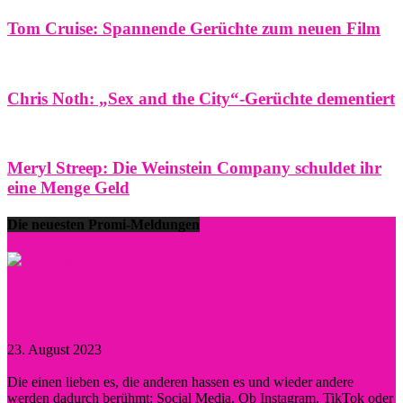
Tom Cruise: Spannende Gerüchte zum neuen Film
Chris Noth: „Sex and the City“-Gerüchte dementiert
Meryl Streep: Die Weinstein Company schuldet ihr
eine Menge Geld
Die neuesten Promi-Meldungen
Prominent durch Instagram, TikTok und Co. –
wann lohnt sich eine...
23. August 2023
0
Die einen lieben es, die anderen hassen es und wieder andere
werden dadurch berühmt: Social Media. Ob Instagram, TikTok oder