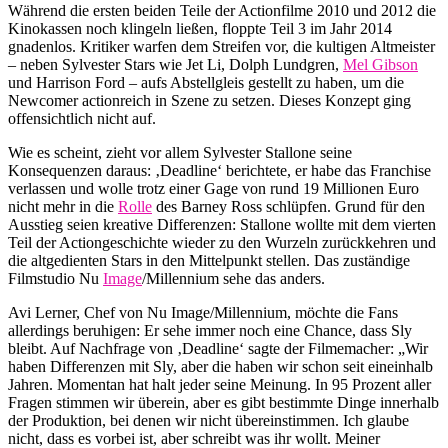
Während die ersten beiden Teile der Actionfilme 2010 und 2012 die
Kinokassen noch klingeln ließen, floppte Teil 3 im Jahr 2014
gnadenlos. Kritiker warfen dem Streifen vor, die kultigen Altmeister
– neben Sylvester Stars wie Jet Li, Dolph Lundgren,
Mel Gibson
und Harrison Ford – aufs Abstellgleis gestellt zu haben, um die
Newcomer actionreich in Szene zu setzen. Dieses Konzept ging
offensichtlich nicht auf.
Wie es scheint, zieht vor allem Sylvester Stallone seine
Konsequenzen daraus: ‚Deadline‘ berichtete, er habe das Franchise
verlassen und wolle trotz einer Gage von rund 19 Millionen Euro
nicht mehr in die
Rolle
des Barney Ross schlüpfen. Grund für den
Ausstieg seien kreative Differenzen: Stallone wollte mit dem vierten
Teil der Actiongeschichte wieder zu den Wurzeln zurückkehren und
die altgedienten Stars in den Mittelpunkt stellen. Das zuständige
Filmstudio Nu
Image
/Millennium sehe das anders.
Avi Lerner, Chef von Nu Image/Millennium, möchte die Fans
allerdings beruhigen: Er sehe immer noch eine Chance, dass Sly
bleibt. Auf Nachfrage von ‚Deadline‘ sagte der Filmemacher: „Wir
haben Differenzen mit Sly, aber die haben wir schon seit eineinhalb
Jahren. Momentan hat halt jeder seine Meinung. In 95 Prozent aller
Fragen stimmen wir überein, aber es gibt bestimmte Dinge innerhalb
der Produktion, bei denen wir nicht übereinstimmen. Ich glaube
nicht, dass es vorbei ist, aber schreibt was ihr wollt. Meiner