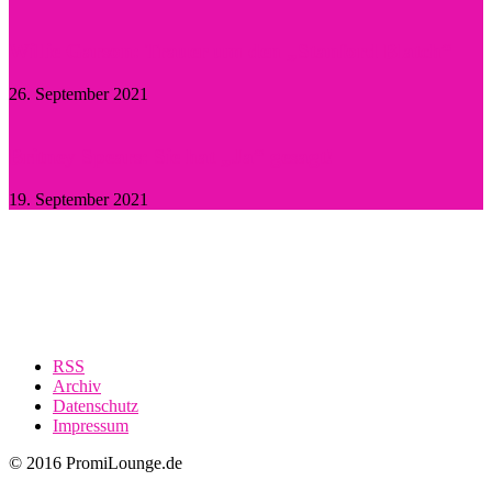
Willie Garson: Trauer um den „Stanford Blatch“
26. September 2021
Britney Spears: Sie hat „Ja“ gesagt!
19. September 2021
RSS
Archiv
Datenschutz
Impressum
© 2016 PromiLounge.de