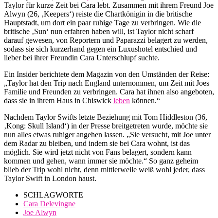
Taylor für kurze Zeit bei Cara lebt. Zusammen mit ihrem Freund Joe
Alwyn (26, ‚Keepers‘) reiste die Chartkönigin in die britische
Hauptstadt, um dort ein paar ruhige Tage zu verbringen. Wie die
britische ‚Sun‘ nun erfahren haben will, ist Taylor nicht scharf
darauf gewesen, von Reportern und Paparazzi belagert zu werden,
sodass sie sich kurzerhand gegen ein Luxushotel entschied und
lieber bei ihrer Freundin Cara Unterschlupf suchte.
Ein Insider berichtete dem Magazin von den Umständen der Reise:
„Taylor hat den Trip nach England unternommen, um Zeit mit Joes
Familie und Freunden zu verbringen. Cara hat ihnen also angeboten,
dass sie in ihrem Haus in Chiswick
leben
können.“
Nachdem Taylor Swifts letzte Beziehung mit Tom Hiddleston (36,
‚Kong: Skull Island‘) in der Presse breitgetreten wurde, möchte sie
nun alles etwas ruhiger angehen lassen. „Sie versucht, mit Joe unter
dem Radar zu bleiben, und indem sie bei Cara wohnt, ist das
möglich. Sie wird jetzt nicht von Fans belagert, sondern kann
kommen und gehen, wann immer sie möchte.“ So ganz geheim
blieb der Trip wohl nicht, denn mittlerweile weiß wohl jeder, dass
Taylor Swift in London haust.
SCHLAGWORTE
Cara Delevingne
Joe Alwyn