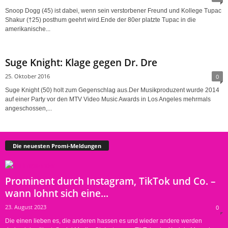
Snoop Dogg (45) ist dabei, wenn sein verstorbener Freund und Kollege Tupac
Shakur (†25) posthum geehrt wird.Ende der 80er platzte Tupac in die
amerikanische...
Suge Knight: Klage gegen Dr. Dre
25. Oktober 2016
0
Suge Knight (50) holt zum Gegenschlag aus.Der Musikproduzent wurde 2014
auf einer Party vor den MTV Video Music Awards in Los Angeles mehrmals
angeschossen,...
Die neuesten Promi-Meldungen
Prominent durch Instagram, TikTok und Co. –
wann lohnt sich eine...
23. August 2023
0
Die einen lieben es, die anderen hassen es und wieder andere werden