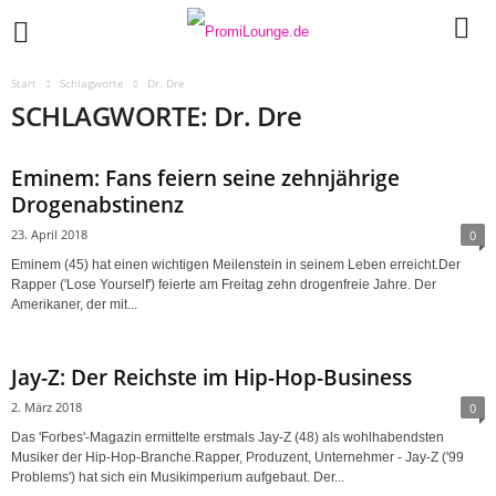
Start
Schlagworte
Dr. Dre
SCHLAGWORTE: Dr. Dre
Eminem: Fans feiern seine zehnjährige
Drogenabstinenz
23. April 2018
0
Eminem (45) hat einen wichtigen Meilenstein in seinem Leben erreicht.Der
Rapper ('Lose Yourself') feierte am Freitag zehn drogenfreie Jahre. Der
Amerikaner, der mit...
Jay-Z: Der Reichste im Hip-Hop-Business
2. März 2018
0
Das 'Forbes'-Magazin ermittelte erstmals Jay-Z (48) als wohlhabendsten
Musiker der Hip-Hop-Branche.Rapper, Produzent, Unternehmer - Jay-Z ('99
Problems') hat sich ein Musikimperium aufgebaut. Der...