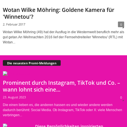
Wotan Wilke Möhring: Goldene Kamera für
'Winnetou'?
2. Februar 2017
0
Wotan Wilke Möhring (49) hat der Ausflug in die Westernwelt beruflich mehr als
gut getan.An Weihnachten 2016 lief der Fernsehdreiteiler 'Winnetou' (RTL) mit
Wotan...
Die neuesten Promi-Meldungen
Prominent durch Instagram, TikTok und Co. –
wann lohnt sich eine...
23. August 2023
0
Die einen lieben es, die anderen hassen es und wieder andere werden
dadurch berühmt: Social Media. Ob Instagram, TikTok oder X: viele Menschen
verbringen...
Diese Persönlichkeiten inspirierten