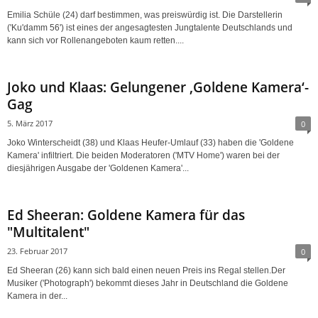
Emilia Schüle (24) darf bestimmen, was preiswürdig ist. Die Darstellerin
('Ku'damm 56') ist eines der angesagtesten Jungtalente Deutschlands und
kann sich vor Rollenangeboten kaum retten....
Joko und Klaas: Gelungener ‚Goldene Kamera‘-
Gag
5. März 2017
0
Joko Winterscheidt (38) und Klaas Heufer-Umlauf (33) haben die 'Goldene
Kamera' infiltriert. Die beiden Moderatoren ('MTV Home') waren bei der
diesjährigen Ausgabe der 'Goldenen Kamera'...
Ed Sheeran: Goldene Kamera für das
"Multitalent"
23. Februar 2017
0
Ed Sheeran (26) kann sich bald einen neuen Preis ins Regal stellen.Der
Musiker ('Photograph') bekommt dieses Jahr in Deutschland die Goldene
Kamera in der...