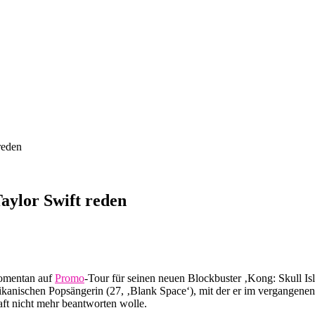
reden
aylor Swift reden
momentan auf
Promo
-Tour für seinen neuen Blockbuster ‚Kong: Skull I
erikanischen Popsängerin (27, ‚Blank Space‘), mit der er im vergang
haft nicht mehr beantworten wolle.