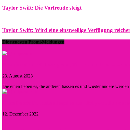
Taylor Swift: Die Vorfreude steigt
Taylor Swift: Wird eine einstweilige Verfügung reiche
Die neuesten Promi-Meldungen
Prominent durch Instagram, TikTok und Co. – wann lo
23. August 2023
0
Die einen lieben es, die anderen hassen es und wieder andere werde
Diese Persönlichkeiten inspirierten Hollywood nachha
12. Dezember 2022