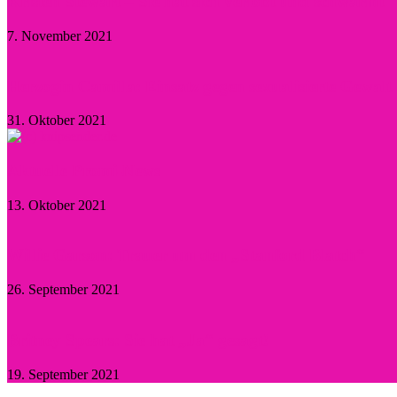
Kristen Stewart – Sie hat sich verlobt und schwärmt
7. November 2021
Herzogin Camilla: Einsatz gegen sexualisierte Gewal
31. Oktober 2021
Aktuelle Promi-News
13. Oktober 2021
Willie Garson: Trauer um den „Stanford Blatch“
26. September 2021
Britney Spears: Sie hat „Ja“ gesagt!
19. September 2021