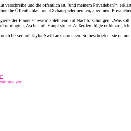
ut verschreibe und die öffentlich ist, [und meinem Privatleben]“, erklär
 die Öffentlichkeit nicht Schauspieler nennen, aber mein Privatleben 
agierte der Frauenschwarm ablehnend auf Nachforschungen: „Was soll i
aft umringten, Asche aufs Haupt streue. Außerdem fügte er hinzu: „Ich 
h besser auf Taylor Swift anzusprechen. So beschrieb er sie da noch
d"
ngsdrama vor