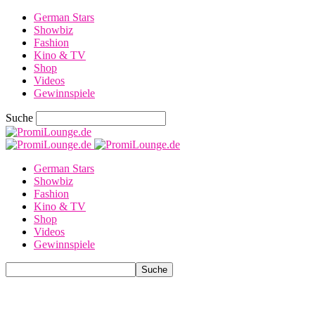
German Stars
Showbiz
Fashion
Kino & TV
Shop
Videos
Gewinnspiele
Suche
German Stars
Showbiz
Fashion
Kino & TV
Shop
Videos
Gewinnspiele