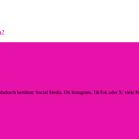
n?
hnt sich eine...
n dadurch berühmt: Social Media. Ob Instagram, TikTok oder X: viele M
ltig