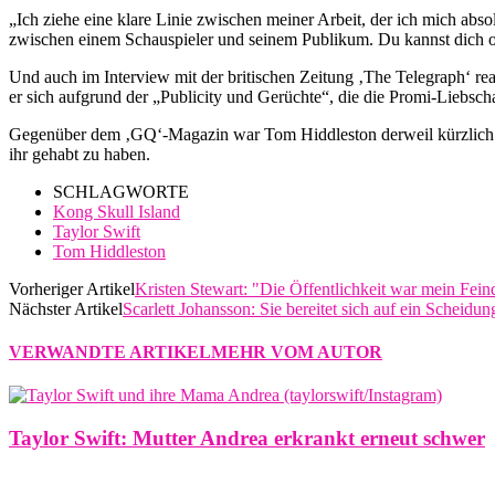
„Ich ziehe eine klare Linie zwischen meiner Arbeit, der ich mich absol
zwischen einem Schauspieler und seinem Publikum. Du kannst dich ohne
Und auch im Interview mit der britischen Zeitung ‚The Telegraph‘ re
er sich aufgrund der „Publicity und Gerüchte“, die die Promi-Liebsch
Gegenüber dem ‚GQ‘-Magazin war Tom Hiddleston derweil kürzlich noc
ihr gehabt zu haben.
SCHLAGWORTE
Kong Skull Island
Taylor Swift
Tom Hiddleston
Vorheriger Artikel
Kristen Stewart: "Die Öffentlichkeit war mein Fein
Nächster Artikel
Scarlett Johansson: Sie bereitet sich auf ein Scheidu
VERWANDTE ARTIKEL
MEHR VOM AUTOR
Taylor Swift: Mutter Andrea erkrankt erneut schwer