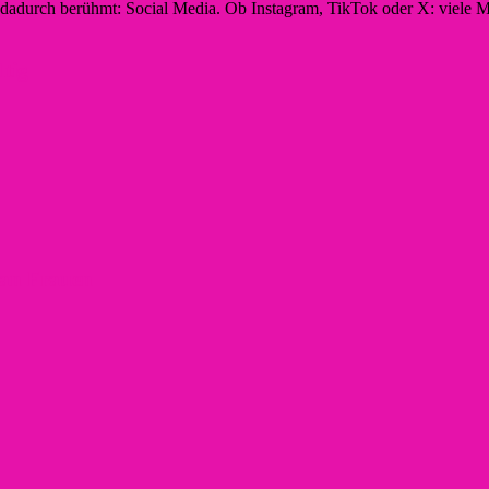
n dadurch berühmt: Social Media. Ob Instagram, TikTok oder X: viele M
ltig
t an Frauen