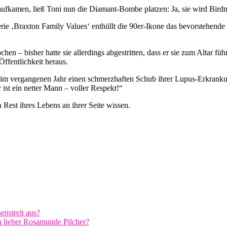
ufkamen, ließ Toni nun die Diamant-Bombe platzen: Ja, sie wird Birdm
Serie ‚Braxton Family Values‘ enthüllt die 90er-Ikone das bevorstehend
en – bisher hatte sie allerdings abgestritten, dass er sie zum Altar f
Öffentlichkeit heraus.
e im vergangenen Jahr einen schmerzhaften Schub ihrer Lupus-Erkranku
ist ein netter Mann – voller Respekt!“
Rest ihres Lebens an ihrer Seite wissen.
enstreit aus?
h lieber Rosamunde Pilcher?