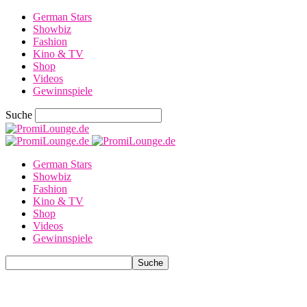
German Stars
Showbiz
Fashion
Kino & TV
Shop
Videos
Gewinnspiele
Suche
German Stars
Showbiz
Fashion
Kino & TV
Shop
Videos
Gewinnspiele