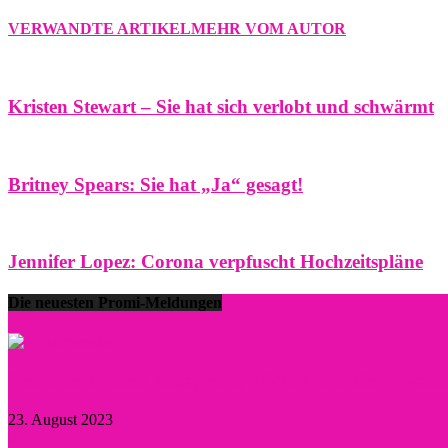
VERWANDTE ARTIKEL
MEHR VOM AUTOR
Kristen Stewart – Sie hat sich verlobt und schwärmt
Britney Spears: Sie hat „Ja“ gesagt!
Jennifer Lopez: Corona verpfuscht Hochzeitspläne
Die neuesten Promi-Meldungen
Prominent durch Instagram, TikTok und Co. – wann lo
23. August 2023
0