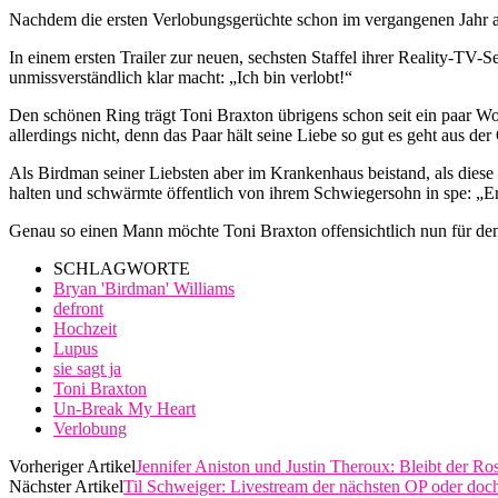
Nachdem die ersten Verlobungsgerüchte schon im vergangenen Jahr a
In einem ersten Trailer zur neuen, sechsten Staffel ihrer Reality-TV-
unmissverständlich klar macht: „Ich bin verlobt!“
Den schönen Ring trägt Toni Braxton übrigens schon seit ein paar Woch
allerdings nicht, denn das Paar hält seine Liebe so gut es geht aus der 
Als Birdman seiner Liebsten aber im Krankenhaus beistand, als dies
halten und schwärmte öffentlich von ihrem Schwiegersohn in spe: „Er 
Genau so einen Mann möchte Toni Braxton offensichtlich nun für den 
SCHLAGWORTE
Bryan 'Birdman' Williams
defront
Hochzeit
Lupus
sie sagt ja
Toni Braxton
Un-Break My Heart
Verlobung
Vorheriger Artikel
Jennifer Aniston und Justin Theroux: Bleibt der Ros
Nächster Artikel
Til Schweiger: Livestream der nächsten OP oder doc