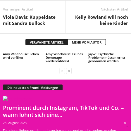
Vorheriger Artikel
Nächster Artikel
Viola Davis: Kuppeldate
Kelly Rowland will noch
mit Sandra Bullock
keine Kinder
VERWANDTE ARTIKEL
MEHR VOM AUTOR
Amy Winehouse: Leben
Amy Winehouse: Frühes
Jay-Z: Psychische
wird verfilmt
Demotape
Probleme müssen ernst
wiederentdeckt
genommen werden
Die neuesten Promi-Meldungen
Prominent durch Instagram, TikTok und Co. –
wann lohnt sich eine...
23. August 2023
0
Die einen lieben es, die anderen hassen es und wieder andere werden