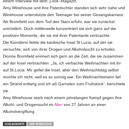
einem Interview mit dem ‚Look‘-Magazin.
Amy Winehouse und ihre Patentochter standen sich sehr nahe und
Winehouse unterstützte den Teenager bei seiner Gesangskarriere.
Als Bromfield von dem Tod des Stars erfuhr, war sie zunächst
untröstlich. Doch mittlerweile konzentriert sie sich ganz auf die
positiven Momente, die sie mit ihrer Patentante verbrachte.
Die Künstlerin liebte die karibische Insel St.Lucia, auf der sie
versuchte, sich von ihrer Drogen-und Alkoholsucht zu erholen.
Dionne Bromfield erinnert sich gern an die Zeit, die sie zusammen
auf der Insel verbrachten: „Ja, ich verbachte Weihnachten mit ihr
auf St.Lucia. Mir gefiel die Insel, aber den Weihnachtstag selbst
mochte ich nicht, weil es so sonnig war. Ein Weihnachtsmann lief
am Strand entlang und ich aß Garnelen zum Frühstück“, berichtete
sie.
Amy Winehouse starb nach einem jahrelangen Kampf gegen ihre
Alkohl- und Drogensucht im
Alter
von 27 Jahren an einer
Alkoholvergiftung.
SCHLAGWORTE
AMY WINEHOUSE