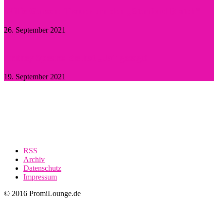
Willie Garson: Trauer um den „Stanford Blatch“
26. September 2021
Britney Spears: Sie hat „Ja“ gesagt!
19. September 2021
RSS
Archiv
Datenschutz
Impressum
© 2016 PromiLounge.de