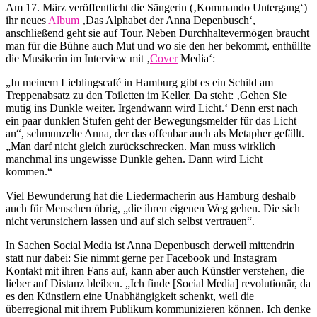
Am 17. März veröffentlicht die Sängerin (‚Kommando Untergang‘)
ihr neues
Album
‚Das Alphabet der Anna Depenbusch‘,
anschließend geht sie auf Tour. Neben Durchhaltevermögen braucht
man für die Bühne auch Mut und wo sie den her bekommt, enthüllte
die Musikerin im Interview mit ‚
Cover
Media‘:
„In meinem Lieblingscafé in Hamburg gibt es ein Schild am
Treppenabsatz zu den Toiletten im Keller. Da steht: ‚Gehen Sie
mutig ins Dunkle weiter. Irgendwann wird Licht.‘ Denn erst nach
ein paar dunklen Stufen geht der Bewegungsmelder für das Licht
an“, schmunzelte Anna, der das offenbar auch als Metapher gefällt.
„Man darf nicht gleich zurückschrecken. Man muss wirklich
manchmal ins ungewisse Dunkle gehen. Dann wird Licht
kommen.“
Viel Bewunderung hat die Liedermacherin aus Hamburg deshalb
auch für Menschen übrig, „die ihren eigenen Weg gehen. Die sich
nicht verunsichern lassen und auf sich selbst vertrauen“.
In Sachen Social Media ist Anna Depenbusch derweil mittendrin
statt nur dabei: Sie nimmt gerne per Facebook und Instagram
Kontakt mit ihren Fans auf, kann aber auch Künstler verstehen, die
lieber auf Distanz bleiben. „Ich finde [Social Media] revolutionär, da
es den Künstlern eine Unabhängigkeit schenkt, weil die
überregional mit ihrem Publikum kommunizieren können. Ich denke