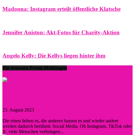
Madonna: Instagram erteilt öffentliche Klatsche
Jennifer Aniston: Akt-Fotos für Charity-Aktion
Angelo Kelly: Die Kellys liegen hinter ihm
Die neuesten Promi-Meldungen
Prominent durch Instagram, TikTok und Co. –
wann lohnt sich eine...
23. August 2023
0
Die einen lieben es, die anderen hassen es und wieder andere
werden dadurch berühmt: Social Media. Ob Instagram, TikTok oder
X: viele Menschen verbringen...