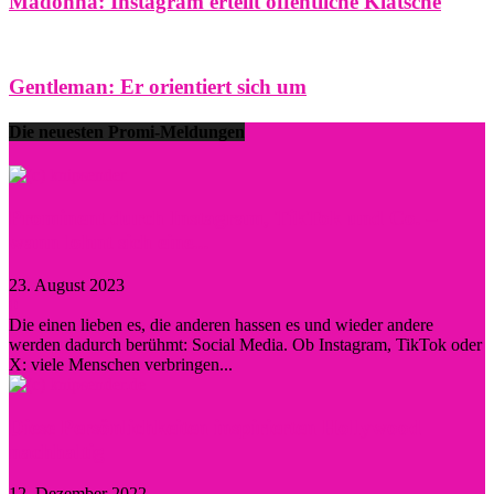
Madonna: Instagram erteilt öffentliche Klatsche
Gentleman: Er orientiert sich um
Die neuesten Promi-Meldungen
Prominent durch Instagram, TikTok und Co. –
wann lohnt sich eine...
23. August 2023
0
Die einen lieben es, die anderen hassen es und wieder andere
werden dadurch berühmt: Social Media. Ob Instagram, TikTok oder
X: viele Menschen verbringen...
Diese Persönlichkeiten inspirierten Hollywood
nachhaltig
12. Dezember 2022