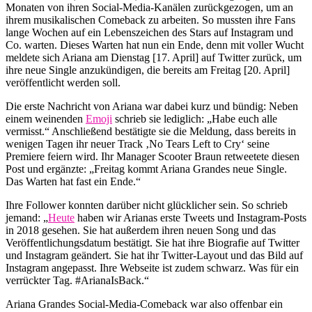
Monaten von ihren Social-Media-Kanälen zurückgezogen, um an
ihrem musikalischen Comeback zu arbeiten. So mussten ihre Fans
lange Wochen auf ein Lebenszeichen des Stars auf Instagram und
Co. warten. Dieses Warten hat nun ein Ende, denn mit voller Wucht
meldete sich Ariana am Dienstag [17. April] auf Twitter zurück, um
ihre neue Single anzukündigen, die bereits am Freitag [20. April]
veröffentlicht werden soll.
Die erste Nachricht von Ariana war dabei kurz und bündig: Neben
einem weinenden
Emoji
schrieb sie lediglich: „Habe euch alle
vermisst.“ Anschließend bestätigte sie die Meldung, dass bereits in
wenigen Tagen ihr neuer Track ‚No Tears Left to Cry‘ seine
Premiere feiern wird. Ihr Manager Scooter Braun retweetete diesen
Post und ergänzte: „Freitag kommt Ariana Grandes neue Single.
Das Warten hat fast ein Ende.“
Ihre Follower konnten darüber nicht glücklicher sein. So schrieb
jemand: „
Heute
haben wir Arianas erste Tweets und Instagram-Posts
in 2018 gesehen. Sie hat außerdem ihren neuen Song und das
Veröffentlichungsdatum bestätigt. Sie hat ihre Biografie auf Twitter
und Instagram geändert. Sie hat ihr Twitter-Layout und das Bild auf
Instagram angepasst. Ihre Webseite ist zudem schwarz. Was für ein
verrückter Tag. #ArianaIsBack.“
Ariana Grandes Social-Media-Comeback war also offenbar ein