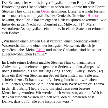
Der Schauspieler war als junger Physiker in dem Biopic ‚Die
Entdeckung der Unendlichkeit‘ zu sehen und konnte für sein Porträt
Stephen Hawkings einen
Oscar
gewinnen. Dieser war mehr für sein
mathematisches und physikalisches Genie als für seinen
Humor
bekannt, doch Eddie hat am eigenen Leib zu spüren bekommen, wie
lustig der in der Nacht von Dienstag auf Mittwoch [14. März]
verstorbene Astrophysiker sein konnte. In einem Statement erinnerte
sich Eddie:
„Wir haben einen großen Geist verloren, einen beeindruckenden
Wissenschaftler und einen der lustigsten Menschen, die ich je
getroffen habe. Meine
Liebe
und meine Gedanken sind bei seiner
außergewöhnlichen Familie.“
Im Laufe seines Lebens machte Stephen Hawking auch seine
Aufwartung in mehreren legendären Serien, von den ‚Simpsons‘
über ‚Futurama‘ bis hin zur ‚Big Bang Theory‘. Kaley Cuoco (32)
teilte ein Bild von Stephen am Set auf ihrer Instagram-Seite und
schrieb dazu: „Er hat uns zum Lachen gebracht und wir haben ihn
zum Lachen gebracht. Sein Leben und sein Werk waren oft Thema
in der ‚Big Bang Theory‘, und wir sind deswegen bessere
Menschen geworden. Wir werden dich vermissen, aber die Welt ist
dankbar für dein Wissen und den Mut, den du bewiesen hast.
Danke, dass du für alle eine Inspiration warst.“