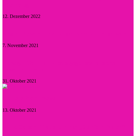
nachhaltig
12. Dezember 2022
Kristen Stewart – Sie hat sich verlobt und schwärmt
7. November 2021
Herzogin Camilla: Einsatz gegen sexualisierte
Gewalt an Frauen
31. Oktober 2021
Aktuelle Promi-News
13. Oktober 2021
Willie Garson: Trauer um den „Stanford Blatch“