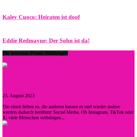
Kaley Cuoco: Heiraten ist doof
Eddie Redmayne: Der Sohn ist da!
Die neuesten Promi-Meldungen
Prominent durch Instagram, TikTok und Co. –
wann lohnt sich eine...
23. August 2023
0
Die einen lieben es, die anderen hassen es und wieder andere
werden dadurch berühmt: Social Media. Ob Instagram, TikTok oder
X: viele Menschen verbringen...
Diese Persönlichkeiten inspirierten Hollywood