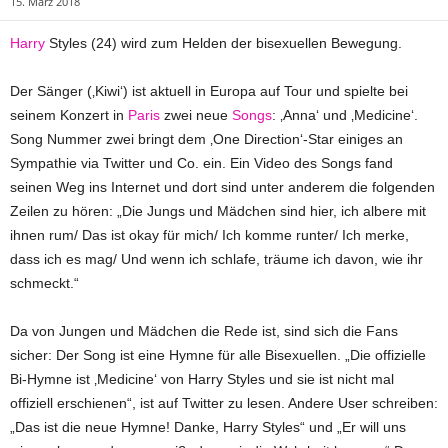
15. März 2018
Harry
Styles (24) wird zum Helden der bisexuellen Bewegung.
Der Sänger (‚Kiwi‘) ist aktuell in Europa auf Tour und spielte bei
seinem Konzert in
Paris
zwei neue
Songs
: ‚Anna‘ und ‚Medicine‘.
Song Nummer zwei bringt dem ‚One Direction‘-Star einiges an
Sympathie via Twitter und Co. ein. Ein Video des Songs fand
seinen Weg ins Internet und dort sind unter anderem die folgenden
Zeilen zu hören: „Die Jungs und Mädchen sind hier, ich albere mit
ihnen rum/ Das ist okay für mich/ Ich komme runter/ Ich merke,
dass ich es mag/ Und wenn ich schlafe, träume ich davon, wie ihr
schmeckt.“
Da von Jungen und Mädchen die Rede ist, sind sich die Fans
sicher: Der Song ist eine Hymne für alle Bisexuellen. „Die offizielle
Bi-Hymne ist ‚Medicine‘ von Harry Styles und sie ist nicht mal
offiziell erschienen“, ist auf Twitter zu lesen. Andere User schreiben:
„Das ist die neue Hymne! Danke, Harry Styles“ und „Er will uns