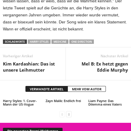
wissen lassen, dass er weiß, dass wir die Wahrheit kennen.“ Der
letzte Tweet spielt auf die Gerüchte an, die Harry Styles in den
vergangenen Jahren umgeben. Immer wieder wurde vermutet,
dass er bisexuell sein könnte. Der Song wäre ein klares Statement.
Wann er offiziell erscheint, ist nicht bekannt.
SCHLAGWORTE
HARRY STYLES
MEDICINE
ONE DIRECTION
Vorheriger Artikel
Nächster Artikel
Kim Kardashian: Das ist
Mel B: Ex hetzt gegen
unsere Leihmutter
Eddie Murphy
VERWANDTE ARTIKEL
MEHR VOM AUTOR
Harry Styles: 1. Cover-
Zayn Malik: Endlich frei
Liam Payne: Das
Mann der US-Vogue
Dilemma eines Vaters
Die neuesten Promi-Meldungen