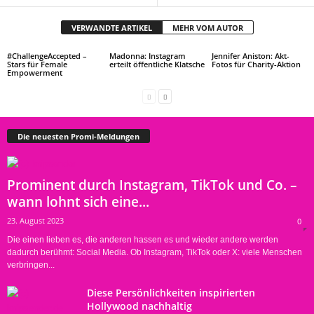
VERWANDTE ARTIKEL
MEHR VOM AUTOR
#ChallengeAccepted –
Madonna: Instagram
Jennifer Aniston: Akt-
Stars für Female
erteilt öffentliche Klatsche
Fotos für Charity-Aktion
Empowerment
Die neuesten Promi-Meldungen
Prominent durch Instagram, TikTok und Co. –
wann lohnt sich eine...
23. August 2023
0
Die einen lieben es, die anderen hassen es und wieder andere werden
dadurch berühmt: Social Media. Ob Instagram, TikTok oder X: viele Menschen
verbringen...
Diese Persönlichkeiten inspirierten
Hollywood nachhaltig