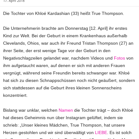
17. April 2018
Die Tochter von Khloé Kardashian (33) heißt True Thompson.
Die Unternehmerin brachte am Donnerstag [12. April] ihr erstes
Kind zur Welt. Bei der Geburt in einem Krankenhaus außerhalb
Clevelands, Ohios, war auch ihr Freund Tristan Thompson (27) an
ihrer Seite, der erst wenige Tage vor der Geburt in den
Negativschlagzeilen gelandet war, nachdem Videos und
Fotos
von
ihm aufgetaucht waren, auf denen er sich mit anderen Frauen
vergnügt, während seine Freundin bereits schwanger war. Khloé
hat sich zu diesen Schnappschüssen noch nicht geäußert, sondern
sich stattdessen auf die Geburt ihres kleinen Sonnenscheins
konzentriert.
Bislang war unklar, welchen
Namen
die Tochter trägt – doch Khloé
hat dieses Geheimnis nun über Instagram gelüftet, indem sie
schrieb: „Unser kleines Mädchen, True Thompson, hat unsere
Herzen gestohlen und wir sind überwältigt von
LIEBE
. Es ist solch