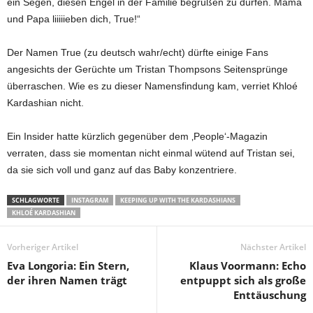
ein Segen, diesen Engel in der Familie begrüßen zu dürfen. Mama
und Papa liiiiieben dich, True!“
Der Namen True (zu deutsch wahr/echt) dürfte einige Fans
angesichts der Gerüchte um Tristan Thompsons Seitensprünge
überraschen. Wie es zu dieser Namensfindung kam, verriet Khloé
Kardashian nicht.
Ein Insider hatte kürzlich gegenüber dem ‚People‘-Magazin
verraten, dass sie momentan nicht einmal wütend auf Tristan sei,
da sie sich voll und ganz auf das Baby konzentriere.
SCHLAGWORTE
INSTAGRAM
KEEPING UP WITH THE KARDASHIANS
KHLOÉ KARDASHIAN
Vorheriger Artikel
Nächster Artikel
Eva Longoria: Ein Stern,
Klaus Voormann: Echo
der ihren Namen trägt
entpuppt sich als große
Enttäuschung