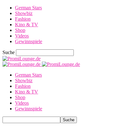
German Stars
Showbiz
Fashion
Kino & TV
Shop
Videos
Gewinnspiele
Suche
German Stars
Showbiz
Fashion
Kino & TV
Shop
Videos
Gewinnspiele