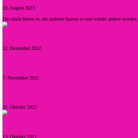
23. August 2023
0
Die einen lieben es, die anderen hassen es und wieder andere werde
Diese Persönlichkeiten inspirierten Hollywood nachha
12. Dezember 2022
Kristen Stewart – Sie hat sich verlobt und schwärmt
7. November 2021
Herzogin Camilla: Einsatz gegen sexualisierte Gewal
31. Oktober 2021
Aktuelle Promi-News
13. Oktober 2021