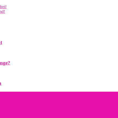
frei!
nd!
t
inge?
m
hnt sich eine...