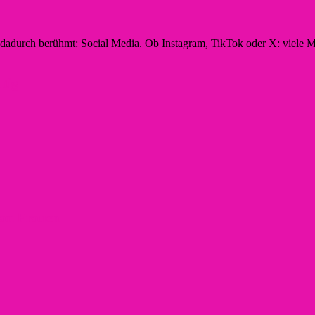
n dadurch berühmt: Social Media. Ob Instagram, TikTok oder X: viele M
ltig
t an Frauen