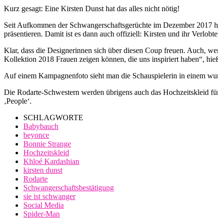
Kurz gesagt: Eine Kirsten Dunst hat das alles nicht nötig!
Seit Aufkommen der Schwangerschaftsgerüchte im Dezember 2017 hie
präsentieren. Damit ist es dann auch offiziell: Kirsten und ihr Verlob
Klar, dass die Designerinnen sich über diesen Coup freuen. Auch, wenn
Kollektion 2018 Frauen zeigen können, die uns inspiriert haben“, hieß
Auf einem Kampagnenfoto sieht man die Schauspielerin in einem wun
Die Rodarte-Schwestern werden übrigens auch das Hochzeitskleid für
‚People‘.
SCHLAGWORTE
Babybauch
beyonce
Bonnie Strange
Hochzeitskleid
Khloé Kardashian
kirsten dunst
Rodarte
Schwangerschaftsbestätigung
sie ist schwanger
Social Media
Spider-Man