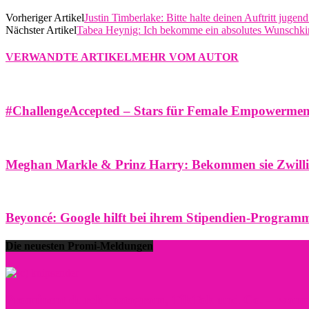
Vorheriger Artikel
Justin Timberlake: Bitte halte deinen Auftritt jugend
Nächster Artikel
Tabea Heynig: Ich bekomme ein absolutes Wunschki
VERWANDTE ARTIKEL
MEHR VOM AUTOR
#ChallengeAccepted – Stars für Female Empowermen
Meghan Markle & Prinz Harry: Bekommen sie Zwill
Beyoncé: Google hilft bei ihrem Stipendien-Program
Die neuesten Promi-Meldungen
Prominent durch Instagram, TikTok und Co. – wann lo