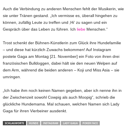
Auch die Verbindung zu anderen Menschen fehlt der Musikerin, wie
sie unter Tränen gestand. „Ich vermisse es, überall hingehen zu
können, zufällig Leute zu treffen und ‚Hi‘ zu sagen und ein
Gespräch über das Leben zu führen. Ich
liebe
Menschen.“
Trost schenkt der Bühnen-Künstlerin zum Glück ihre Hundefamilie
– und diese hat kürzlich Zuwachs bekommen! Auf Instagram
postete Gaga am Montag [21. November] ein Foto von ihren drei
französischen Bulldoggen, dabei hält sie den neuen Welpen auf
dem Arm, während die beiden anderen – Koji und Miss Asia – sie
umringen.
„Ich habe ihm noch keinen Namen gegeben, aber ich nenne ihn in
der Zwischenzeit sowohl Cowpig als auch Moopig“, schrieb die
glückliche Hundemama. Mal schauen, welchen Namen sich Lady
Gaga für ihren Vierbeiner ausdenkt.
SCHLAGWORTE
HUNDE
INSTAGRAM
LADY GAGA
POKER FACE