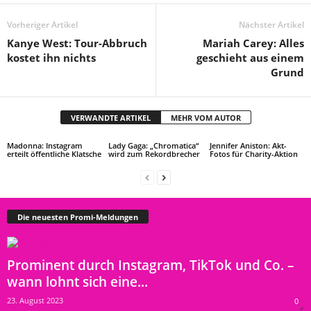
Vorheriger Artikel
Nächster Artikel
Kanye West: Tour-Abbruch
Mariah Carey: Alles
kostet ihn nichts
geschieht aus einem
Grund
VERWANDTE ARTIKEL
MEHR VOM AUTOR
Madonna: Instagram
Lady Gaga: „Chromatica“
Jennifer Aniston: Akt-
erteilt öffentliche Klatsche
wird zum Rekordbrecher
Fotos für Charity-Aktion
Die neuesten Promi-Meldungen
Prominent durch Instagram, TikTok und Co. –
wann lohnt sich eine...
23. August 2023
0