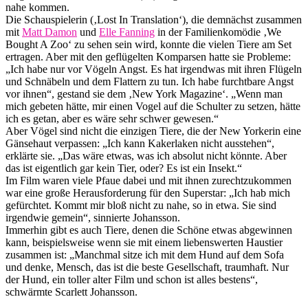
nahe kommen.
Die Schauspielerin (‚Lost In Translation‘), die demnächst zusammen
mit
Matt Damon
und
Elle Fanning
in der Familienkomödie ‚We
Bought A Zoo‘ zu sehen sein wird, konnte die vielen Tiere am Set
ertragen. Aber mit den geflügelten Komparsen hatte sie Probleme:
„Ich habe nur vor Vögeln Angst. Es hat irgendwas mit ihren Flügeln
und Schnäbeln und dem Flattern zu tun. Ich habe furchtbare Angst
vor ihnen“, gestand sie dem ‚New York Magazine‘. „Wenn man
mich gebeten hätte, mir einen Vogel auf die Schulter zu setzen, hätte
ich es getan, aber es wäre sehr schwer gewesen.“
Aber Vögel sind nicht die einzigen Tiere, die der New Yorkerin eine
Gänsehaut verpassen: „Ich kann Kakerlaken nicht ausstehen“,
erklärte sie. „Das wäre etwas, was ich absolut nicht könnte. Aber
das ist eigentlich gar kein Tier, oder? Es ist ein Insekt.“
Im Film waren viele Pfaue dabei und mit ihnen zurechtzukommen
war eine große Herausforderung für den Superstar: „Ich hab mich
gefürchtet. Kommt mir bloß nicht zu nahe, so in etwa. Sie sind
irgendwie gemein“, sinnierte Johansson.
Immerhin gibt es auch Tiere, denen die Schöne etwas abgewinnen
kann, beispielsweise wenn sie mit einem liebenswerten Haustier
zusammen ist: „Manchmal sitze ich mit dem Hund auf dem Sofa
und denke, Mensch, das ist die beste Gesellschaft, traumhaft. Nur
der Hund, ein toller alter Film und schon ist alles bestens“,
schwärmte Scarlett Johansson.