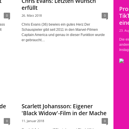
t
Chris Evans: Letzten Wunsch
erfüllt
Pro
Tik
0
26. März 2018
0
eine
ass
Chris Evans (36) bewies ein gutes Herz.Der
t
Schauspieler gibt seit 2011 in den Marvel-Filmen
23. Au
Captain America und genau in dieser Funktion wurde
Die ei
er gebraucht....
ander
Instag
nde
Scarlett Johansson: Eigener
'Black Widow'-Film in der Mache
0
11. Januar 2018
0