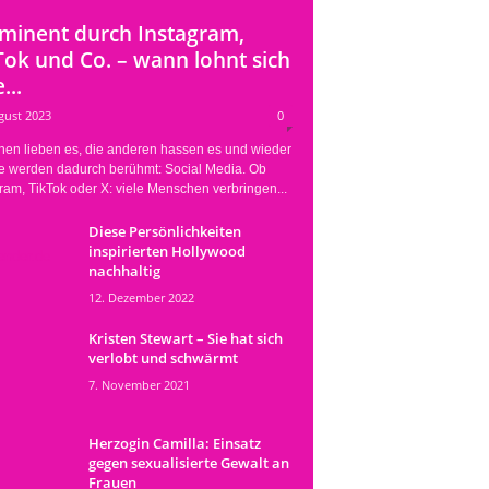
minent durch Instagram,
Tok und Co. – wann lohnt sich
...
gust 2023
0
nen lieben es, die anderen hassen es und wieder
e werden dadurch berühmt: Social Media. Ob
ram, TikTok oder X: viele Menschen verbringen...
Diese Persönlichkeiten
inspirierten Hollywood
nachhaltig
12. Dezember 2022
Kristen Stewart – Sie hat sich
verlobt und schwärmt
7. November 2021
Herzogin Camilla: Einsatz
gegen sexualisierte Gewalt an
Frauen