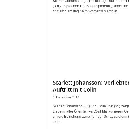
Scarlett Johansson (33) ist nicht gut auf James 
(39) zu sprechen.Die Schauspielerin ('Under the 
griff am Samstag beim Women's March in...
Scarlett Johansson: Verliebte
Auftritt mit Colin
1. Dezember 2017
Scarlett Johansson (33) und Colin Jost (35) zeig
Liebe in aller Öffentlichkeit.Seit Mai kursieren G
um die Beziehung zwischen der Schauspielerin (
und...