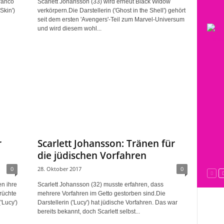
Franco
Scarlett Johansson (33) wird erneut Black Widow
Skin')
verkörpern.Die Darstellerin ('Ghost in the Shell') gehört
seit dem ersten 'Avengers'-Teil zum Marvel-Universum
und wird diesem wohl...
r
Scarlett Johansson: Tränen für
die jüdischen Vorfahren
0
28. Oktober 2017
0
en ihre
Scarlett Johansson (32) musste erfahren, dass
erüchte
mehrere Vorfahren im Getto gestorben sind.Die
'Lucy')
Darstellerin ('Lucy') hat jüdische Vorfahren. Das war
bereits bekannt, doch Scarlett selbst...