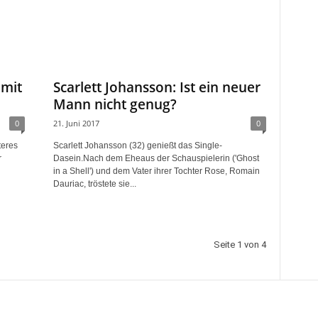
 mit
Scarlett Johansson: Ist ein neuer
Mann nicht genug?
0
21. Juni 2017
0
teres
Scarlett Johansson (32) genießt das Single-
r
Dasein.Nach dem Eheaus der Schauspielerin ('Ghost
in a Shell') und dem Vater ihrer Tochter Rose, Romain
Dauriac, tröstete sie...
Seite 1 von 4