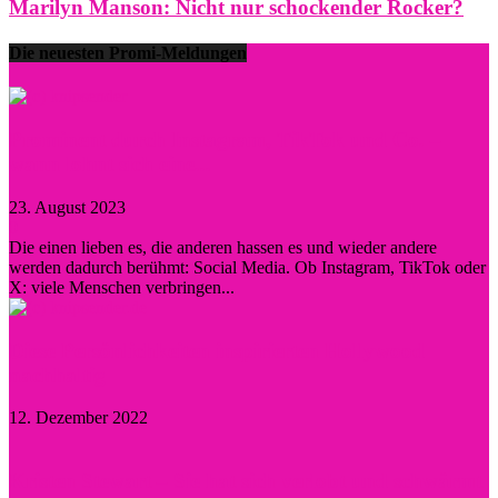
Marilyn Manson: Nicht nur schockender Rocker?
Die neuesten Promi-Meldungen
Prominent durch Instagram, TikTok und Co. –
wann lohnt sich eine...
23. August 2023
0
Die einen lieben es, die anderen hassen es und wieder andere
werden dadurch berühmt: Social Media. Ob Instagram, TikTok oder
X: viele Menschen verbringen...
Diese Persönlichkeiten inspirierten Hollywood
nachhaltig
12. Dezember 2022
Kristen Stewart – Sie hat sich verlobt und schwärmt