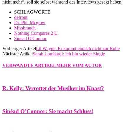
nicht mehr“, soll sie selbst während des Interviews gesagt haben.
SCHLAGWORTE
defront
Dr. Phil Mcgraw
Missbrauch
Nothing Compares 2 U
Sinead O'Connor
Vorheriger Artikel
Lil Wayne: Er kommt einfach nicht zur Ruhe
Nächster Artikel
Sarah Lombardi: Ich bin wieder Single
VERWANDTE ARTIKEL
MEHR VOM AUTOR
R. Kelly: Verrottet der Musiker im Knast?
Sinéad O’Connor: Sie macht Schluss!