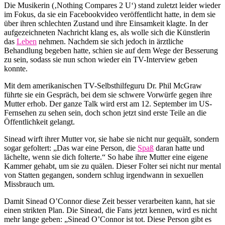
Die Musikerin (‚Nothing Compares 2 U‘) stand zuletzt leider wieder
im Fokus, da sie ein Facebookvideo veröffentlicht hatte, in dem sie
über ihren schlechten Zustand und ihre Einsamkeit klagte. In der
aufgezeichneten Nachricht klang es, als wolle sich die Künstlerin
das
Leben
nehmen. Nachdem sie sich jedoch in ärztliche
Behandlung begeben hatte, schien sie auf dem Wege der Besserung
zu sein, sodass sie nun schon wieder ein TV-Interview geben
konnte.
Mit dem amerikanischen TV-Selbsthilfeguru Dr. Phil McGraw
führte sie ein Gespräch, bei dem sie schwere Vorwürfe gegen ihre
Mutter erhob. Der ganze Talk wird erst am 12. September im US-
Fernsehen zu sehen sein, doch schon jetzt sind erste Teile an die
Öffentlichkeit gelangt.
Sinead wirft ihrer Mutter vor, sie habe sie nicht nur gequält, sondern
sogar gefoltert: „Das war eine Person, die
Spaß
daran hatte und
lächelte, wenn sie dich folterte.“ So habe ihre Mutter eine eigene
Kammer gehabt, um sie zu quälen. Dieser Folter sei nicht nur mental
von Statten gegangen, sondern schlug irgendwann in sexuellen
Missbrauch um.
Damit Sinead O’Connor diese Zeit besser verarbeiten kann, hat sie
einen strikten Plan. Die Sinead, die Fans jetzt kennen, wird es nicht
mehr lange geben: „Sinead O’Connor ist tot. Diese Person gibt es