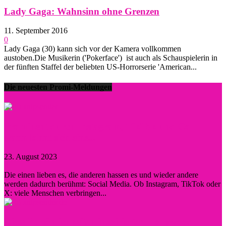
Lady Gaga: Wahnsinn ohne Grenzen
11. September 2016
0
Lady Gaga (30) kann sich vor der Kamera vollkommen
austoben.Die Musikerin ('Pokerface') ist auch als Schauspielerin in
der fünften Staffel der beliebten US-Horrorserie 'American...
Die neuesten Promi-Meldungen
Prominent durch Instagram, TikTok und Co. –
wann lohnt sich eine...
23. August 2023
0
Die einen lieben es, die anderen hassen es und wieder andere
werden dadurch berühmt: Social Media. Ob Instagram, TikTok oder
X: viele Menschen verbringen...
Diese Persönlichkeiten inspirierten Hollywood