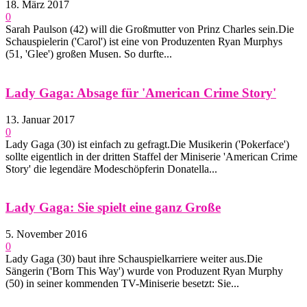
18. März 2017
0
Sarah Paulson (42) will die Großmutter von Prinz Charles sein.Die
Schauspielerin ('Carol') ist eine von Produzenten Ryan Murphys
(51, 'Glee') großen Musen. So durfte...
Lady Gaga: Absage für 'American Crime Story'
13. Januar 2017
0
Lady Gaga (30) ist einfach zu gefragt.Die Musikerin ('Pokerface')
sollte eigentlich in der dritten Staffel der Miniserie 'American Crime
Story' die legendäre Modeschöpferin Donatella...
Lady Gaga: Sie spielt eine ganz Große
5. November 2016
0
Lady Gaga (30) baut ihre Schauspielkarriere weiter aus.Die
Sängerin ('Born This Way') wurde von Produzent Ryan Murphy
(50) in seiner kommenden TV-Miniserie besetzt: Sie...