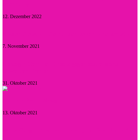
nachhaltig
12. Dezember 2022
Kristen Stewart – Sie hat sich verlobt und schwärmt
7. November 2021
Herzogin Camilla: Einsatz gegen sexualisierte
Gewalt an Frauen
31. Oktober 2021
Aktuelle Promi-News
13. Oktober 2021
Willie Garson: Trauer um den „Stanford Blatch“