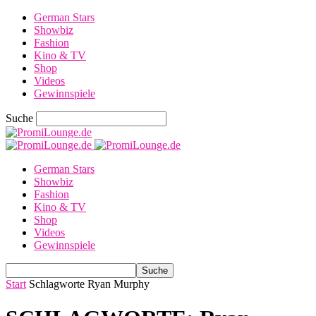
German Stars
Showbiz
Fashion
Kino & TV
Shop
Videos
Gewinnspiele
Suche
German Stars
Showbiz
Fashion
Kino & TV
Shop
Videos
Gewinnspiele
Start
Schlagworte
Ryan Murphy