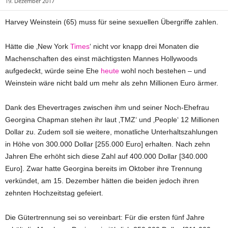
19. Dezember 2017
Harvey Weinstein (65) muss für seine sexuellen Übergriffe zahlen.
Hätte die ‚New York
Times
‘ nicht vor knapp drei Monaten die
Machenschaften des einst mächtigsten Mannes Hollywoods
aufgedeckt, würde seine Ehe
heute
wohl noch bestehen – und
Weinstein wäre nicht bald um mehr als zehn Millionen Euro ärmer.
Dank des Ehevertrages zwischen ihm und seiner Noch-Ehefrau
Georgina Chapman stehen ihr laut ‚TMZ‘ und ‚People‘ 12 Millionen
Dollar zu. Zudem soll sie weitere, monatliche Unterhaltszahlungen
in Höhe von 300.000 Dollar [255.000 Euro] erhalten. Nach zehn
Jahren Ehe erhöht sich diese Zahl auf 400.000 Dollar [340.000
Euro]. Zwar hatte Georgina bereits im Oktober ihre Trennung
verkündet, am 15. Dezember hätten die beiden jedoch ihren
zehnten Hochzeitstag gefeiert.
Die Gütertrennung sei so vereinbart: Für die ersten fünf Jahre