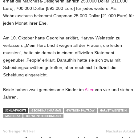
erhält die Marchesa-Designerin jährlich 250.000 Dollar [211.000
Euro], 700.000 Dollar [593.000 Euro] für jedes weitere. Als
Wohnzuschuss bekommt Chapman 25.000 Dollar [21.000 Euro] für
jeden Monat ihrer Ehe.
Am 10. Oktober hatte Georgina erklärt, Harvey Weinstein zu
verlassen. „Mein Herz bricht wegen all der Frauen, die leiden
mussten“, hatte sie damals in einem offiziellen Statement
gegenüber ‚People‘ erklärt. Daraufhin hatte sie sich zwar mit
Scheidungsanwälten getroffen, aber noch nicht offiziell die
Scheidung eingereicht.
Beide haben zwei gemeinsame Kinder im
Alter
von vier und sieben
Jahren.
SCHLAGWORTE
GEORGINA CHAPMAN
GWYNETH PALTROW
HARVEY WEINSTEIN
MARCHESA
THE WEINSTEIN COMPANY
Vorheriger Artikel
Nächster Artikel