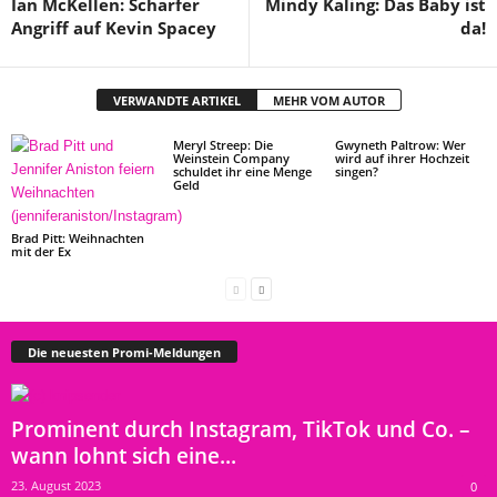
Ian McKellen: Scharfer
Mindy Kaling: Das Baby ist
Angriff auf Kevin Spacey
da!
VERWANDTE ARTIKEL
MEHR VOM AUTOR
Meryl Streep: Die
Gwyneth Paltrow: Wer
Weinstein Company
wird auf ihrer Hochzeit
schuldet ihr eine Menge
singen?
Geld
Brad Pitt: Weihnachten
mit der Ex
Die neuesten Promi-Meldungen
Prominent durch Instagram, TikTok und Co. –
wann lohnt sich eine...
23. August 2023
0