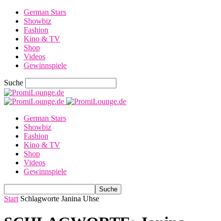
German Stars
Showbiz
Fashion
Kino & TV
Shop
Videos
Gewinnspiele
Suche
German Stars
Showbiz
Fashion
Kino & TV
Shop
Videos
Gewinnspiele
Start
Schlagworte
Janina Uhse