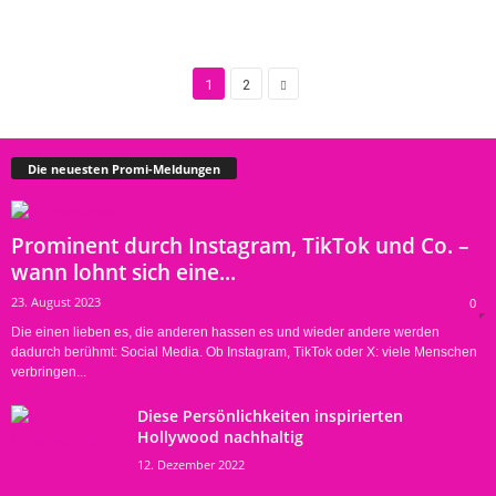
1
2
Die neuesten Promi-Meldungen
Prominent durch Instagram, TikTok und Co. –
wann lohnt sich eine...
23. August 2023
0
Die einen lieben es, die anderen hassen es und wieder andere werden
dadurch berühmt: Social Media. Ob Instagram, TikTok oder X: viele Menschen
verbringen...
Diese Persönlichkeiten inspirierten
Hollywood nachhaltig
12. Dezember 2022