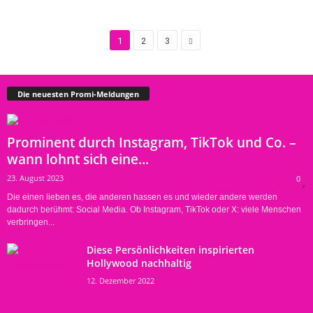
1
2
3
Die neuesten Promi-Meldungen
Prominent durch Instagram, TikTok und Co. –
wann lohnt sich eine...
23. August 2023
0
Die einen lieben es, die anderen hassen es und wieder andere werden
dadurch berühmt: Social Media. Ob Instagram, TikTok oder X: viele Menschen
verbringen...
Diese Persönlichkeiten inspirierten
Hollywood nachhaltig
12. Dezember 2022