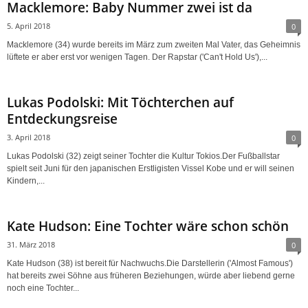
Macklemore: Baby Nummer zwei ist da
5. April 2018
0
Macklemore (34) wurde bereits im März zum zweiten Mal Vater, das Geheimnis
lüftete er aber erst vor wenigen Tagen. Der Rapstar ('Can't Hold Us'),...
Lukas Podolski: Mit Töchterchen auf
Entdeckungsreise
3. April 2018
0
Lukas Podolski (32) zeigt seiner Tochter die Kultur Tokios.Der Fußballstar
spielt seit Juni für den japanischen Erstligisten Vissel Kobe und er will seinen
Kindern,...
Kate Hudson: Eine Tochter wäre schon schön
31. März 2018
0
Kate Hudson (38) ist bereit für Nachwuchs.Die Darstellerin ('Almost Famous')
hat bereits zwei Söhne aus früheren Beziehungen, würde aber liebend gerne
noch eine Tochter...