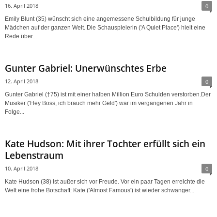
16. April 2018
0
Emily Blunt (35) wünscht sich eine angemessene Schulbildung für junge
Mädchen auf der ganzen Welt. Die Schauspielerin ('A Quiet Place') hielt eine
Rede über...
Gunter Gabriel: Unerwünschtes Erbe
12. April 2018
0
Gunter Gabriel (†75) ist mit einer halben Million Euro Schulden verstorben.Der
Musiker ('Hey Boss, ich brauch mehr Geld') war im vergangenen Jahr in
Folge...
Kate Hudson: Mit ihrer Tochter erfüllt sich ein
Lebenstraum
10. April 2018
0
Kate Hudson (38) ist außer sich vor Freude. Vor ein paar Tagen erreichte die
Welt eine frohe Botschaft: Kate ('Almost Famous') ist wieder schwanger...