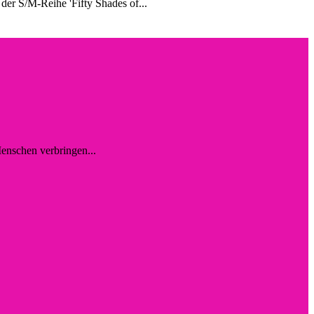
 der S/M-Reihe 'Fifty Shades of...
enschen verbringen...