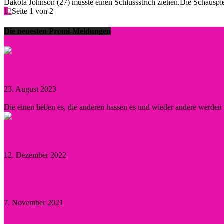
Dakota Johnson (27) musste einen Schlussstrich ziehen.Die Schauspiele
1
2
Seite 1 von 2
Die neuesten Promi-Meldungen
Prominent durch Instagram, TikTok und Co. – wann lo
23. August 2023
0
Die einen lieben es, die anderen hassen es und wieder andere werde
Diese Persönlichkeiten inspirierten Hollywood nachha
12. Dezember 2022
Kristen Stewart – Sie hat sich verlobt und schwärmt
7. November 2021