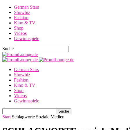
German Stars
Showbiz
Fashion
Kino & TV
Shop
Videos
Gewinnspiele
Suche
German Stars
Showbiz
Fashion
Kino & TV
Shop
Videos
Gewinnspiele
Start
Schlagworte
Soziale Medien