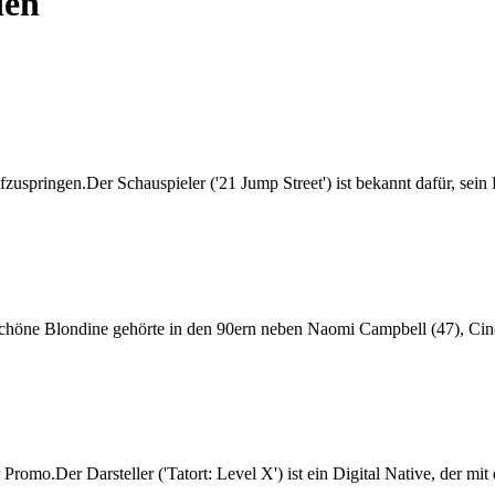
ien
uspringen.Der Schauspieler ('21 Jump Street') ist bekannt dafür, sein 
e schöne Blondine gehörte in den 90ern neben Naomi Campbell (47), Cin
omo.Der Darsteller ('Tatort: Level X') ist ein Digital Native, der mit 