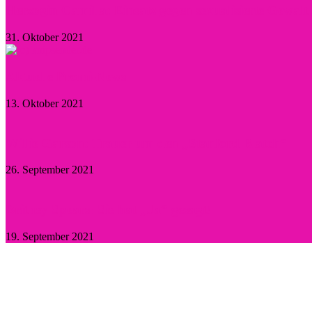
Herzogin Camilla: Einsatz gegen sexualisierte Gewal
31. Oktober 2021
Aktuelle Promi-News
13. Oktober 2021
Willie Garson: Trauer um den „Stanford Blatch“
26. September 2021
Britney Spears: Sie hat „Ja“ gesagt!
19. September 2021