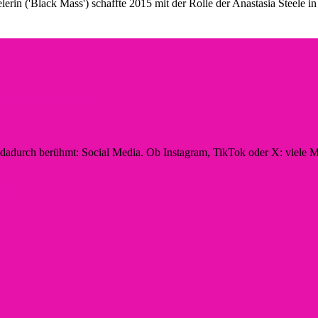
rin ('Black Mass') schaffte 2015 mit der Rolle der Anastasia Steele in
hnt sich eine...
n dadurch berühmt: Social Media. Ob Instagram, TikTok oder X: viele M
ltig